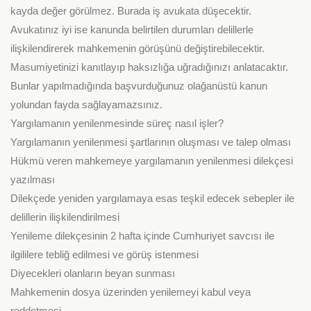
kayda değer görülmez. Burada iş avukata düşecektir.
Avukatınız iyi ise kanunda belirtilen durumları delillerle
ilişkilendirerek mahkemenin görüşünü değiştirebilecektir.
Masumiyetinizi kanıtlayıp haksızlığa uğradığınızı anlatacaktır.
Bunlar yapılmadığında başvurduğunuz olağanüstü kanun
yolundan fayda sağlayamazsınız.
Yargılamanın yenilenmesinde süreç nasıl işler?
Yargılamanın yenilenmesi şartlarının oluşması ve talep olması
Hükmü veren mahkemeye yargılamanın yenilenmesi dilekçesi
yazılması
Dilekçede yeniden yargılamaya esas teşkil edecek sebepler ile
delillerin ilişkilendirilmesi
Yenileme dilekçesinin 2 hafta içinde Cumhuriyet savcısı ile
ilgililere tebliğ edilmesi ve görüş istenmesi
Diyecekleri olanların beyan sunması
Mahkemenin dosya üzerinden yenilemeyi kabul veya
reddetmesi