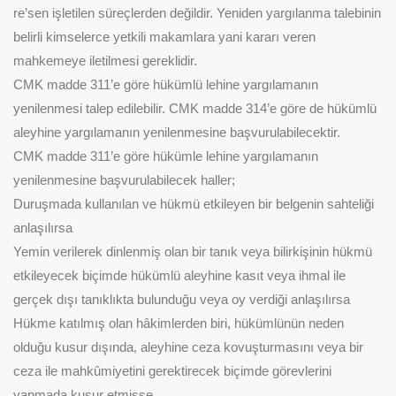
re’sen işletilen süreçlerden değildir. Yeniden yargılanma talebinin
belirli kimselerce yetkili makamlara yani kararı veren
mahkemeye iletilmesi gereklidir.
CMK madde 311’e göre hükümlü lehine yargılamanın
yenilenmesi talep edilebilir. CMK madde 314’e göre de hükümlü
aleyhine yargılamanın yenilenmesine başvurulabilecektir.
CMK madde 311’e göre hükümle lehine yargılamanın
yenilenmesine başvurulabilecek haller;
Duruşmada kullanılan ve hükmü etkileyen bir belgenin sahteliği
anlaşılırsa
Yemin verilerek dinlenmiş olan bir tanık veya bilirkişinin hükmü
etkileyecek biçimde hükümlü aleyhine kasıt veya ihmal ile
gerçek dışı tanıklıkta bulunduğu veya oy verdiği anlaşılırsa
Hükme katılmış olan hâkimlerden biri, hükümlünün neden
olduğu kusur dışında, aleyhine ceza kovuşturmasını veya bir
ceza ile mahkûmiyetini gerektirecek biçimde görevlerini
yapmada kusur etmişse