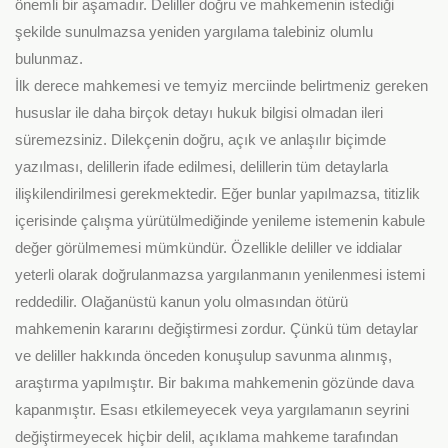
önemli bir aşamadır. Deliller doğru ve mahkemenin istediği
şekilde sunulmazsa yeniden yargılama talebiniz olumlu
bulunmaz.
İlk derece mahkemesi ve temyiz merciinde belirtmeniz gereken
hususlar ile daha birçok detayı hukuk bilgisi olmadan ileri
süremezsiniz. Dilekçenin doğru, açık ve anlaşılır biçimde
yazılması, delillerin ifade edilmesi, delillerin tüm detaylarla
ilişkilendirilmesi gerekmektedir. Eğer bunlar yapılmazsa, titizlik
içerisinde çalışma yürütülmediğinde yenileme istemenin kabule
değer görülmemesi mümkündür. Özellikle deliller ve iddialar
yeterli olarak doğrulanmazsa yargılanmanın yenilenmesi istemi
reddedilir. Olağanüstü kanun yolu olmasından ötürü
mahkemenin kararını değiştirmesi zordur. Çünkü tüm detaylar
ve deliller hakkında önceden konuşulup savunma alınmış,
araştırma yapılmıştır. Bir bakıma mahkemenin gözünde dava
kapanmıştır. Esası etkilemeyecek veya yargılamanın seyrini
değiştirmeyecek hiçbir delil, açıklama mahkeme tarafından