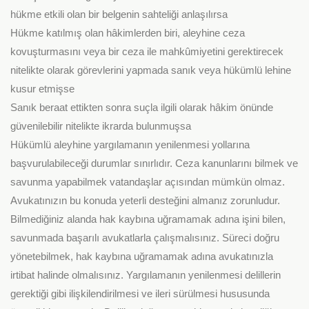
hükme etkili olan bir belgenin sahteliği anlaşılırsa
Hükme katılmış olan hâkimlerden biri, aleyhine ceza
kovuşturmasını veya bir ceza ile mahkûmiyetini gerektirecek
nitelikte olarak görevlerini yapmada sanık veya hükümlü lehine
kusur etmişse
Sanık beraat ettikten sonra suçla ilgili olarak hâkim önünde
güvenilebilir nitelikte ikrarda bulunmuşsa
Hükümlü aleyhine yargılamanın yenilenmesi yollarına
başvurulabileceği durumlar sınırlıdır. Ceza kanunlarını bilmek ve
savunma yapabilmek vatandaşlar açısından mümkün olmaz.
Avukatınızın bu konuda yeterli desteğini almanız zorunludur.
Bilmediğiniz alanda hak kaybına uğramamak adına işini bilen,
savunmada başarılı avukatlarla çalışmalısınız. Süreci doğru
yönetebilmek, hak kaybına uğramamak adına avukatınızla
irtibat halinde olmalısınız. Yargılamanın yenilenmesi delillerin
gerektiği gibi ilişkilendirilmesi ve ileri sürülmesi hususunda