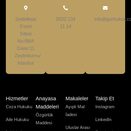
Sedeftepe
0532 134
info@gurhukuk.co
Evleri
11 14
Sitesi
No:98/A
Daire:11
Zeytinburnu/
İstanbul
Hizmetler
Anayasa
Makaleler
Takip Et
Maddeleri
Ceza Hukuku
Ayıplı Mal
Instagram
İadesi
Özgürlük
Aile Hukuku
LinkedIn
Maddesi
Uluslar Arası