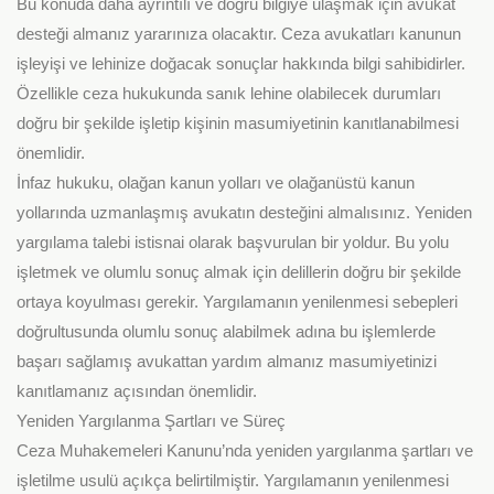
Bu konuda daha ayrıntılı ve doğru bilgiye ulaşmak için avukat
desteği almanız yararınıza olacaktır. Ceza avukatları kanunun
işleyişi ve lehinize doğacak sonuçlar hakkında bilgi sahibidirler.
Özellikle ceza hukukunda sanık lehine olabilecek durumları
doğru bir şekilde işletip kişinin masumiyetinin kanıtlanabilmesi
önemlidir.
İnfaz hukuku, olağan kanun yolları ve olağanüstü kanun
yollarında uzmanlaşmış avukatın desteğini almalısınız. Yeniden
yargılama talebi istisnai olarak başvurulan bir yoldur. Bu yolu
işletmek ve olumlu sonuç almak için delillerin doğru bir şekilde
ortaya koyulması gerekir. Yargılamanın yenilenmesi sebepleri
doğrultusunda olumlu sonuç alabilmek adına bu işlemlerde
başarı sağlamış avukattan yardım almanız masumiyetinizi
kanıtlamanız açısından önemlidir.
Yeniden Yargılanma Şartları ve Süreç
Ceza Muhakemeleri Kanunu’nda yeniden yargılanma şartları ve
işletilme usulü açıkça belirtilmiştir. Yargılamanın yenilenmesi