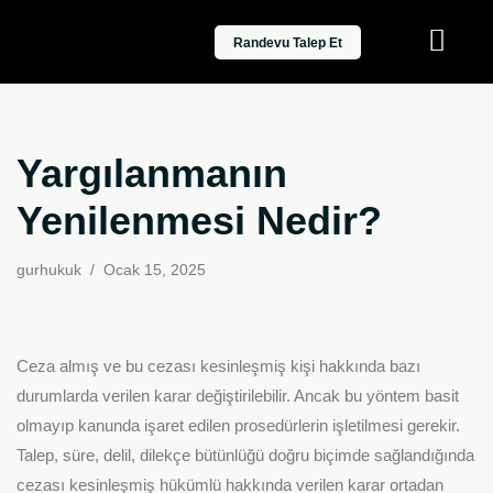
Randevu Talep Et
İçeriğe
geç
Yargılanmanın
Yenilenmesi Nedir?
gurhukuk
Ocak 15, 2025
Ceza almış ve bu cezası kesinleşmiş kişi hakkında bazı
durumlarda verilen karar değiştirilebilir. Ancak bu yöntem basit
olmayıp kanunda işaret edilen prosedürlerin işletilmesi gerekir.
Talep, süre, delil, dilekçe bütünlüğü doğru biçimde sağlandığında
cezası kesinleşmiş hükümlü hakkında verilen karar ortadan