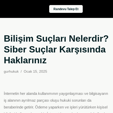
Randevu Talep Et
İçeriğe
geç
Bilişim Suçları Nelerdir?
Siber Suçlar Karşısında
Haklarınız
gurhukuk
Ocak 15, 2025
İnternetin her alanda kullanımının yaygınlaşması ve bilgisayarın
iş alanının ayrılmaz parçası oluşu hukuki sorunları da
beraberinde getirir. Ödeme yaparken ve işleri yürütürken kişisel