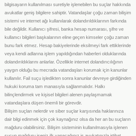
bilgisayarın kullanılması suretiyle işlenebilen bu suçlar hakkında
avukatlar geniş bilgilere sahiptir. Vatandaşlar çoğu zaman bilişim
sistemi ve internet ağı kullanılarak dolandırıldıklarının farkında
bile değildir. Kullanıcı şifresi, banka hesap numarası, şifre ve
kullanıcı bilgileri başkalarının eline geçen kimseler çoğu zaman
bunu fark etmez. Hesap bakiyelerinde eksilmeyi fark ettiklerinde
veya kendi adlarına işlem yapıldığından haberleri olduklarında
dolandırıldıklarını anlarlar. Özellikle internet dolandırıcılığının
yaygın olduğu bu mecrada vatandaşları korumak için kanunlar
kullanılır. Fail suçu işledikten sonra kanunlar devreye girdiğinden
hukuki koruma tam manasıyla sağlanmalıdır. Halkı
bilinçlendirmek ve kişisel bilgileri alenen paylaşmamak
vatandaşlara düşen önemli bir görevdir.
Bilişim suçları nelerdir ve siber suçlar karşısında haklarınıza
dair bilgi edinmek için çok kaynağınız olsa da her an bu suçların
mağduru olabilirsiniz. Bilişim sisteminin kullanılmasıyla işlenen
suçun mağduru iseniz ilk yapacağınız iş avukatınızla irtibat