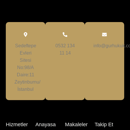
Sedeftepe
0532 134
info@gurhukuk.co
Evleri
11 14
Sitesi
No:98/A
Daire:11
Zeytinburnu/
İstanbul
Hizmetler
Anayasa
Makaleler
Takip Et